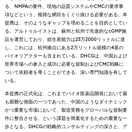
る、NMPAの要件、現地の品質システムやCMCの要求事
項などという、複雑な網目をくぐり抜ける必要がある。本
提携は、そのようなギャップを埋めることを目的としてい
る。アルトゥルイストは、蘇州と杭州で先進的なcGMP施
設を運営しており、総生産能力は23万2000リットルに達
し、これには、杭州拠点にある2万リットル規模の4基の
バイオリアクターも含まれている。DHCGは、中国および
世界市場への参入と成功に必要な規制およびCMC戦略に
ついて依頼者を導くことができる、深い専門知識を有して
いる。
本提携の正式化は、これまでバイオ医薬品開発において最
も困難な側面の一つであった、中国のようなダイナミック
かつ重要な市場において、製造実務をグローバルな規制要
件に整合させる、という課題を簡素化するための重要な一
歩となる。DHCGの戦略的コンサルティングの深さと、ア