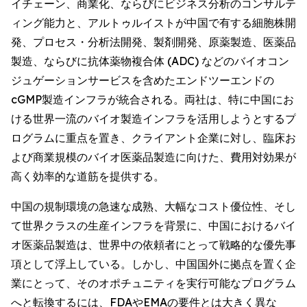
イチェーン、商業化、ならびにビジネス分析のコンサルテ
ィング能力と、アルトゥルイストが中国で有する細胞株開
発、プロセス・分析法開発、製剤開発、原薬製造、医薬品
製造、ならびに抗体薬物複合体 (ADC) などのバイオコン
ジュゲーションサービスを含めたエンドツーエンドの
cGMP製造インフラが統合される。両社は、特に中国にお
ける世界一流のバイオ製造インフラを活用しようとするプ
ログラムに重点を置き、クライアント企業に対し、臨床お
よび商業規模のバイオ医薬品製造に向けた、費用対効果が
高く効率的な道筋を提供する。
中国の規制環境の急速な成熟、大幅なコスト優位性、そし
て世界クラスの生産インフラを背景に、中国におけるバイ
オ医薬品製造は、世界中の依頼者にとって戦略的な優先事
項として浮上している。しかし、中国国外に拠点を置く企
業にとって、そのオポチュニティを実行可能なプログラム
へと転換するには、FDAやEMAの要件とは大きく異な