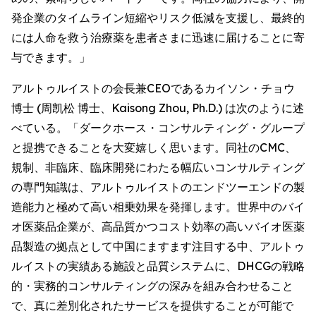
発企業のタイムライン短縮やリスク低減を支援し、最終的
には人命を救う治療薬を患者さまに迅速に届けることに寄
与できます。」
アルトゥルイストの会長兼CEOであるカイソン・チョウ
博士 (周凯松 博士、Kaisong Zhou, Ph.D.) は次のように述
べている。「ダークホース・コンサルティング・グループ
と提携できることを大変嬉しく思います。同社のCMC、
規制、非臨床、臨床開発にわたる幅広いコンサルティング
の専門知識は、アルトゥルイストのエンドツーエンドの製
造能力と極めて高い相乗効果を発揮します。世界中のバイ
オ医薬品企業が、高品質かつコスト効率の高いバイオ医薬
品製造の拠点として中国にますます注目する中、アルトゥ
ルイストの実績ある施設と品質システムに、DHCGの戦略
的・実務的コンサルティングの深みを組み合わせること
で、真に差別化されたサービスを提供することが可能で