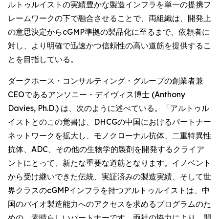
ルトゥルイストの実績豊かな製造インフラを単一の提携フ
レームワークの下で融合させることで、両組織は、開発上
の意思決定からcGMP準拠の製品化に至るまで、依頼者に
対し、より明確で迅速かつ信頼性の高い道筋を提供するこ
とを目指している。
ダークホース・コンサルティング・グループの創業者兼
CEOであるアンソニー・デイヴィス博士 (Anthony
Davies, Ph.D.) は、次のように述べている。「アルトゥル
イストとのこの覚書は、DHCGの中国におけるパートナー
ネットワークを拡大し、モノクローナル抗体、二重特異性
抗体、ADC、その他の生物学的製剤を開発するクライア
ントにとって、新たな重要な道筋となります。イノベント
から受け継いできた伝統、実証済みの製造実績、そして世
界クラスのcGMPインフラを持つアルトゥルイストは、中
国のバイオ製造能力へのアクセスを求めるプログラムのた
めの、素晴らしいパートナーです。両社の協力により、開