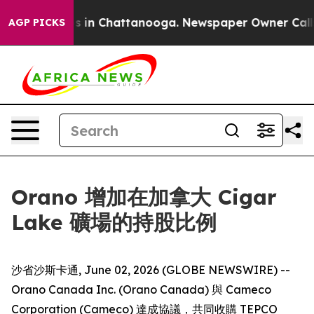
apse
Chaos in Chattanooga. Newspaper Owner Calls the
AGP PICKS
Orano 增加在加拿大 Cigar
Lake 礦場的持股比例
沙省沙斯卡通, June 02, 2026 (GLOBE NEWSWIRE) --
Orano Canada Inc. (Orano Canada) 與 Cameco
Corporation (Cameco) 達成協議，共同收購 TEPCO