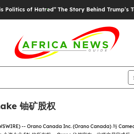
ics of Hatred”
The Story Behind Trump’s Terrible
Lake 铀矿股权
WIRE) -- Orano Canada Inc. (Orano Canada) 与 C