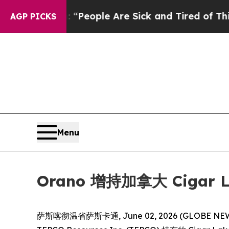
gan Win: “People Are Sick and Tired of This Polit
AGP PICKS
Menu
Orano 增持加拿大 Cigar 
萨斯喀彻温省萨斯卡通, June 02, 2026 (GLOBE NEWS