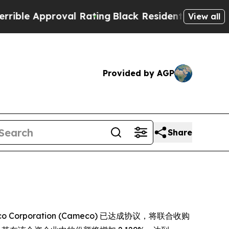
 Approval Rating
Black Residents Warned of Abus
View all
Provided by AGP
Share
ameco Corporation (Cameco) 已达成协议，将联合收购