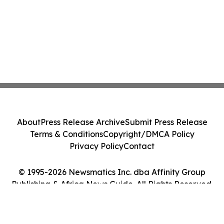
About
Press Release Archive
Submit Press Release
Terms & Conditions
Copyright/DMCA Policy
Privacy Policy
Contact
© 1995-2026 Newsmatics Inc. dba Affinity Group
Publishing & Africa News Guide. All Rights Reserved.
Cookie Settings / Your Privacy Choices